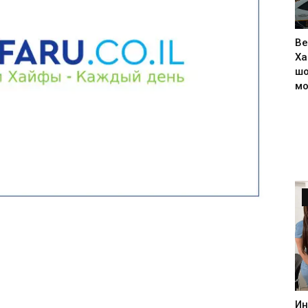
Ве
Ха
шо
м
Ин