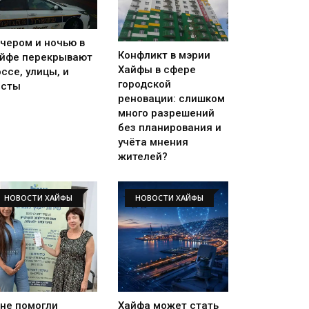
чером и ночью в
Конфликт в мэрии
йфе перекрывают
Хайфы в сфере
ссе, улицы, и
городской
осты
реновации: слишком
много разрешений
без планирования и
учёта мнения
жителей?
НОВОСТИ ХАЙФЫ
НОВОСТИ ХАЙФЫ
не помогли
Хайфа может стать