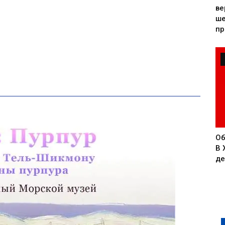
ве
ше
пр
Об
В 
де