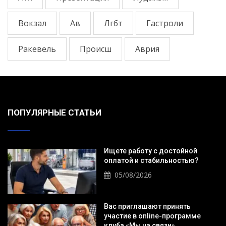
Вокзал
Ав
Лгбт
Гастроли
Ракевель
Происш
Аврия
ПОПУЛЯРНЫЕ СТАТЬИ
Ищете работу с достойной
оплатой и стабильностью?
05/08/2026
Вас приглашают принять
участие в online-программе
клуба «Мы на связи».