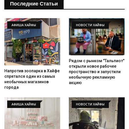
Последние Статьи
АФИША ХАЙФЫ
НОВОСТИ ХАЙФЫ
Рядом с рынком "Тальпиот"
открыли новое рабочее
Напротив зоопарка в Хайфе
пространство и запустили
спрятался один из самых
необычную рекламную
необычных магазинов
акцию
города
АФИША ХАЙФЫ
НОВОСТИ ХАЙФЫ