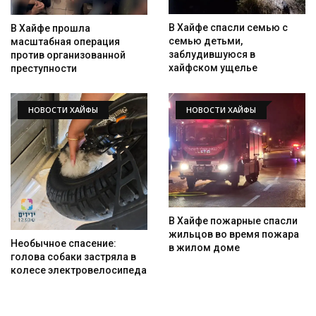
В Хайфе спасли семью с
В Хайфе прошла
семью детьми,
масштабная операция
заблудившуюся в
против организованной
хайфском ущелье
преступности
НОВОСТИ ХАЙФЫ
НОВОСТИ ХАЙФЫ
В Хайфе пожарные спасли
жильцов во время пожара
Необычное спасение:
в жилом доме
голова собаки застряла в
колесе электровелосипеда