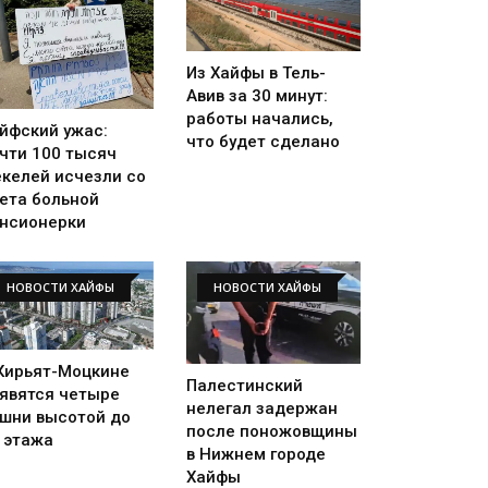
Из Хайфы в Тель-
Авив за 30 минут:
работы начались,
йфский ужас:
что будет сделано
чти 100 тысяч
келей исчезли со
ета больной
нсионерки
НОВОСТИ ХАЙФЫ
НОВОСТИ ХАЙФЫ
Кирьят-Моцкине
Палестинский
явятся четыре
нелегал задержан
шни высотой до
после поножовщины
 этажа
в Нижнем городе
Хайфы