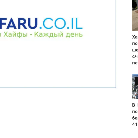
Ха
по
ше
сч
пе
В 
по
ба
41