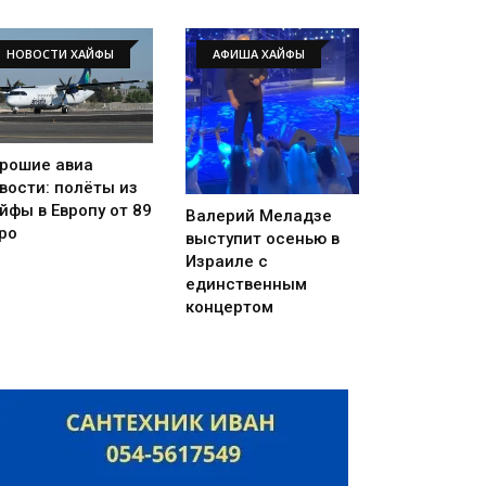
НОВОСТИ ХАЙФЫ
АФИША ХАЙФЫ
рошие авиа
вости: полёты из
йфы в Европу от 89
Валерий Меладзе
ро
выступит осенью в
Израиле с
единственным
концертом