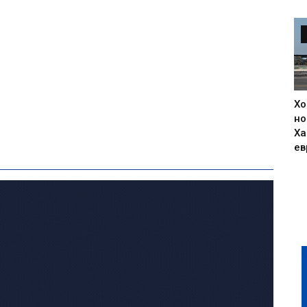
Хо
но
Ха
ев