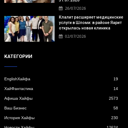
26/07/2026
Клалит расширяет медицинские
услуги в Шломи: в районе Яарит
открылась новая клиника
02/07/2026
KАТЕГОРИИ
EnglishХайфа
19
XайФантастика
14
Афиша Хайфы
2573
Ваш Бизнес
58
История Хайфы
230
Новости Хайфы
12624