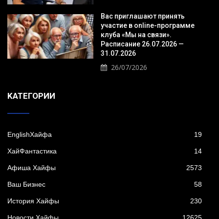
Вас приглашают принять
участие в online-программе
клуба «Мы на связи».
Расписание 26.07.2026 —
31.07.2026
26/07/2026
KАТЕГОРИИ
EnglishХайфа
19
XайФантастика
14
Афиша Хайфы
2573
Ваш Бизнес
58
История Хайфы
230
Новости Хайфы
12625