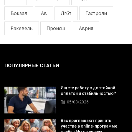
Вокзал
Ав
Лгбт
Гастроли
Ракевель
Происш
Аврия
ПОПУЛЯРНЫЕ СТАТЬИ
Ищете работу с достойной
оплатой и стабильностью?
05/08/2026
Вас приглашают принять
участие в online-программе
клуба «Мы на связи».