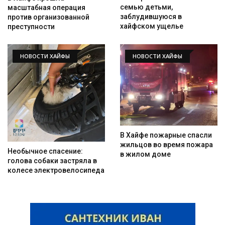
семью детьми,
масштабная операция
заблудившуюся в
против организованной
хайфском ущелье
преступности
НОВОСТИ ХАЙФЫ
НОВОСТИ ХАЙФЫ
В Хайфе пожарные спасли
жильцов во время пожара
Необычное спасение:
в жилом доме
голова собаки застряла в
колесе электровелосипеда