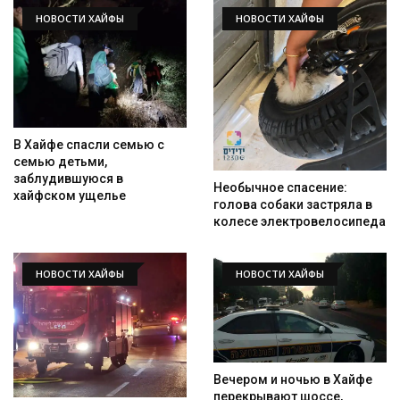
НОВОСТИ ХАЙФЫ
НОВОСТИ ХАЙФЫ
В Хайфе спасли семью с
семью детьми,
Искать
заблудившуюся в
Необычное спасение:
хайфском ущелье
голова собаки застряла в
колесе электровелосипеда
НОВОСТИ ХАЙФЫ
НОВОСТИ ХАЙФЫ
Вечером и ночью в Хайфе
перекрывают шоссе,