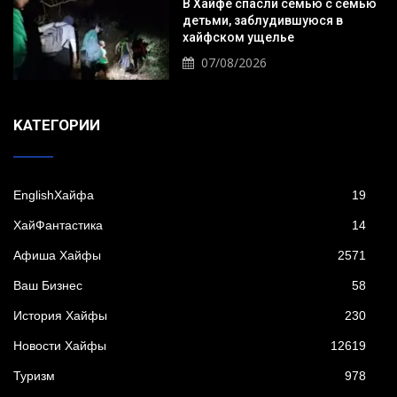
В Хайфе спасли семью с семью
детьми, заблудившуюся в
хайфском ущелье
07/08/2026
KАТЕГОРИИ
EnglishХайфа
19
XайФантастика
14
Афиша Хайфы
2571
Ваш Бизнес
58
История Хайфы
230
Новости Хайфы
12619
Туризм
978