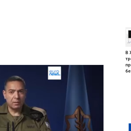
В 
тр
пр
бе