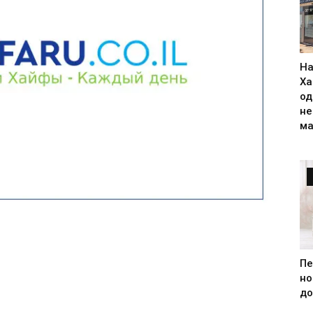
На
Ха
од
н
ма
Пе
но
до