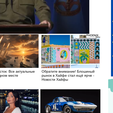
ток: Все актуальные
Обратите внимание! Блошиный
дном месте
рынок в Хайфе стал ещё ярче -
Новости Хайфы