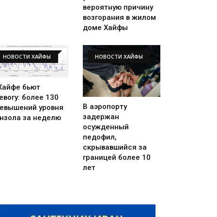
вероятную причину
возгорания в жилом
доме Хайфы
НОВОСТИ ХАЙФЫ
НОВОСТИ ХАЙФЫ
Хайфе бьют
евогу: более 130
В аэропорту
евышений уровня
задержан
нзола за неделю
осужденный
педофил,
скрывавшийся за
границей более 10
лет