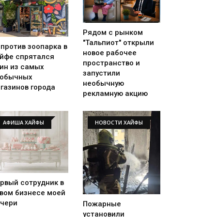
Рядом с рынком
"Тальпиот" открыли
против зоопарка в
новое рабочее
йфе спрятался
пространство и
ин из самых
запустили
еобычных
необычную
газинов города
рекламную акцию
АФИША ХАЙФЫ
НОВОСТИ ХАЙФЫ
рвый сотрудник в
вом бизнесе моей
чери
Пожарные
установили