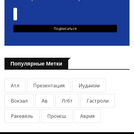
Популярные Метки
Атл
Презентация
Иудаизм
Вокзал
Ав
Лгбт
Гастроли
Ракевель
Происш
Аврия