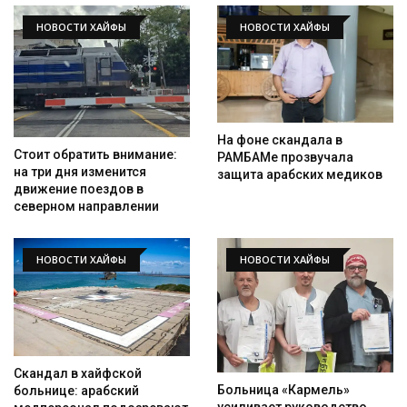
НОВОСТИ ХАЙФЫ
НОВОСТИ ХАЙФЫ
На фоне скандала в
Стоит обратить внимание:
РАМБАМе прозвучала
на три дня изменится
защита арабских медиков
движение поездов в
северном направлении
НОВОСТИ ХАЙФЫ
НОВОСТИ ХАЙФЫ
Скандал в хайфской
Больница «Кармель»
больнице: арабский