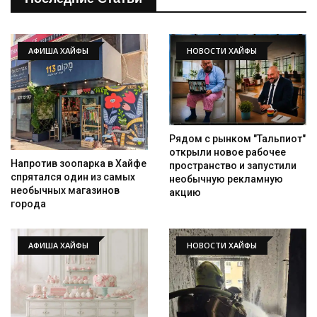
АФИША ХАЙФЫ
НОВОСТИ ХАЙФЫ
Рядом с рынком "Тальпиот"
открыли новое рабочее
Искать
Напротив зоопарка в Хайфе
пространство и запустили
спрятался один из самых
необычную рекламную
необычных магазинов
акцию
города
АФИША ХАЙФЫ
НОВОСТИ ХАЙФЫ