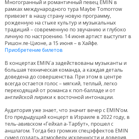
Многогранный и романтичный певец EMIN в
рамках международного тура Maybe Tomorrow
привезет в нашу страну новую программу,
рожденную на стыке культур и музыкальных
традиций – современную по звучанию и глубоко
личную по настроению. 14 июня артист выступит в
Ришон ле-Ционе, а 15 июня – в Хайфе.
Приобретение билетов
В концертах EMIN`a задействованы музыканты и
большая техническая команда, а каждая деталь
доведена до совершенства. При этом в центре
всегда остается голос – мягкий, теплый, легко
переходящий от романса к поп-балладе и от
английской лирики к восточной интонации.
Аудитория уже знает, что значит вечер с EMIN’ом.
Его предыдущий концерт в Израиле в 2022 году, в
тель-авивском «Гейхал а-Тарбут», прошел с
аншлагом. Тогда без громких спецэффектов EMIN
сумел создать атмосферу искренности и доверия.