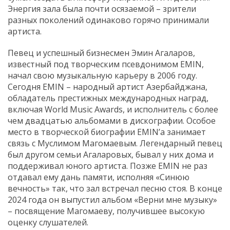
Энергия зала была почти осязаемой – зрители
разных поколений одинаково горячо принимали
артиста.
Певец и успешный бизнесмен Эмин Агаларов,
известный под творческим псевдонимом EMIN,
начал свою музыкальную карьеру в 2006 году.
Сегодня EMIN – народный артист Азербайджана,
обладатель престижных международных наград,
включая World Music Awards, и исполнитель с более
чем двадцатью альбомами в дискографии. Особое
место в творческой биографии EMIN’а занимает
связь с Муслимом Магомаевым. Легендарный певец
был другом семьи Агаларовых, бывал у них дома и
поддерживал юного артиста. Позже EMIN не раз
отдавал ему дань памяти, исполняя «Синюю
вечность» так, что зал встречал песню стоя. В конце
2024 года он выпустил альбом «Верни мне музыку»
– посвящение Магомаеву, получившее высокую
оценку слушателей.