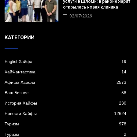
услуги в Шломи: в районе Яарит
открылась новая клиника
02/07/2026
KАТЕГОРИИ
EnglishХайфа
19
XайФантастика
14
Афиша Хайфы
2573
Ваш Бизнес
58
История Хайфы
230
Новости Хайфы
12624
Туризм
978
Туризм
2