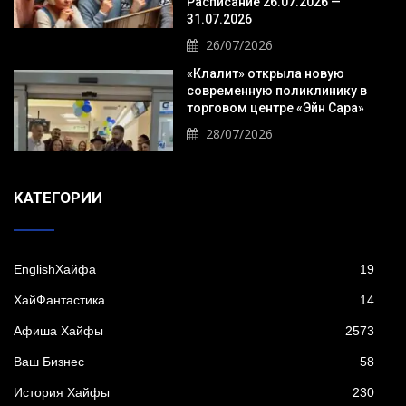
Расписание 26.07.2026 —
31.07.2026
26/07/2026
«Клалит» открыла новую
современную поликлинику в
торговом центре «Эйн Сара»
28/07/2026
KАТЕГОРИИ
EnglishХайфа
19
XайФантастика
14
Афиша Хайфы
2573
Ваш Бизнес
58
История Хайфы
230