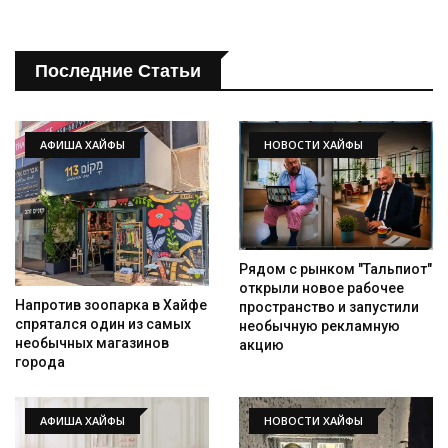
Последние Статьи
АФИША ХАЙФЫ
НОВОСТИ ХАЙФЫ
Искать
Рядом с рынком "Тальпиот"
открыли новое рабочее
Напротив зоопарка в Хайфе
пространство и запустили
спрятался один из самых
необычную рекламную
необычных магазинов
акцию
города
АФИША ХАЙФЫ
НОВОСТИ ХАЙФЫ