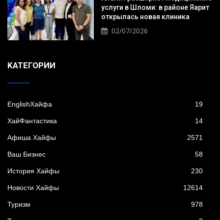
услуги в Шломи: в районе Яарит
открылась новая клиника
02/07/2026
KАТЕГОРИИ
EnglishХайфа
19
XайФантастика
14
Афиша Хайфы
2571
Ваш Бизнес
58
История Хайфы
230
Новости Хайфы
12614
Туризм
978