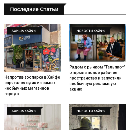
Последние Статьи
АФИША ХАЙФЫ
НОВОСТИ ХАЙФЫ
Рядом с рынком "Тальпиот"
открыли новое рабочее
Напротив зоопарка в Хайфе
пространство и запустили
спрятался один из самых
необычную рекламную
необычных магазинов
акцию
города
АФИША ХАЙФЫ
НОВОСТИ ХАЙФЫ