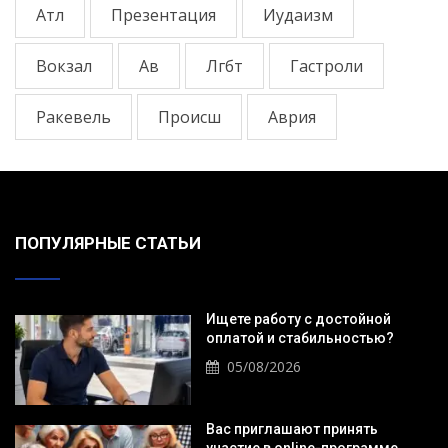
Атл
Презентация
Иудаизм
Вокзал
Ав
Лгбт
Гастроли
Ракевель
Происш
Аврия
ПОПУЛЯРНЫЕ СТАТЬИ
Ищете работу с достойной
оплатой и стабильностью?
05/08/2026
Вас приглашают принять
участие в online-программе