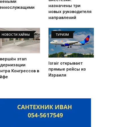
анеными
назначены три
еннослужащими
новых руководителя
направлений
НОВОСТИ ХАЙФЫ
ТУРИЗМ
вершён этап
Israir открывает
дернизации
прямые рейсы из
нтра Конгрессов в
Израиля
йфе