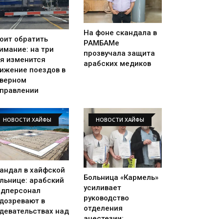
На фоне скандала в
оит обратить
РАМБАМе
имание: на три
прозвучала защита
я изменится
арабских медиков
ижение поездов в
верном
правлении
НОВОСТИ ХАЙФЫ
НОВОСТИ ХАЙФЫ
андал в хайфской
Больница «Кармель»
льнице: арабский
усиливает
дперсонал
руководство
дозревают в
отделения
девательствах над
анестезии: