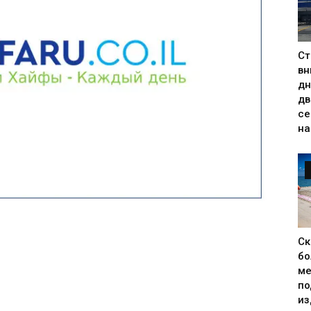
Ст
вн
дн
дв
се
на
Ск
бо
ме
по
из