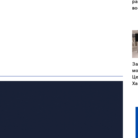
р
во
За
мо
Це
Ха