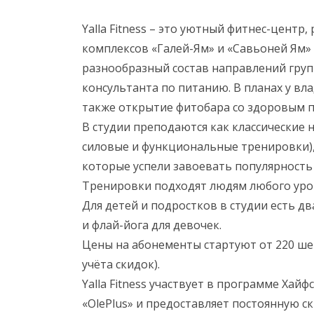
Yalla Fitness – это уютный фитнес-цент
комплексов «Галей-Ям» и «Савьоней Ям» 
разнообразный состав направлений групп
консультанта по питанию. В планах у вл
также открытие фитобара со здоровым 
В студии преподаются как классические 
силовые и функциональные тренировки),
которые успели завоевать популярность 
Тренировки подходят людям любого уров
Для детей и подростков в студии есть д
и флай-йога для девочек.
Цены на абонементы стартуют от 220 шек.
учёта скидок).
Yalla Fitness участвует в программе Хай
«OlePlus» и предоставляет постоянную 