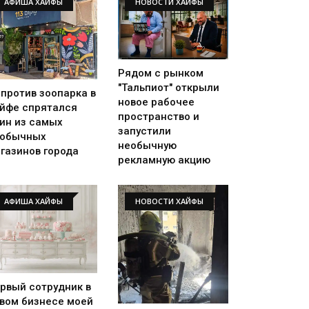
АФИША ХАЙФЫ
НОВОСТИ ХАЙФЫ
Рядом с рынком
"Тальпиот" открыли
против зоопарка в
новое рабочее
йфе спрятался
пространство и
ин из самых
запустили
еобычных
необычную
газинов города
рекламную акцию
АФИША ХАЙФЫ
НОВОСТИ ХАЙФЫ
рвый сотрудник в
вом бизнесе моей