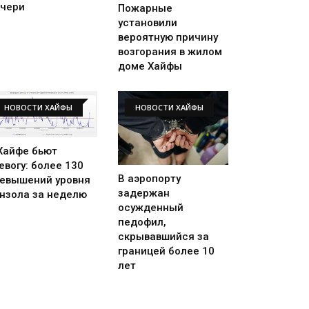
чери
Пожарные
установили
вероятную причину
возгорания в жилом
доме Хайфы
НОВОСТИ ХАЙФЫ
НОВОСТИ ХАЙФЫ
Хайфе бьют
евогу: более 130
В аэропорту
евышений уровня
задержан
нзола за неделю
осужденный
педофил,
скрывавшийся за
границей более 10
лет