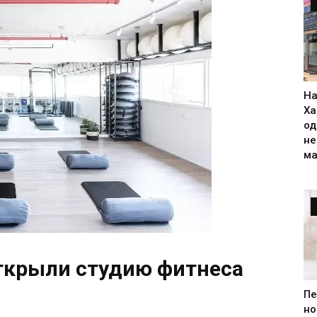
На
Ха
од
н
ма
ткрыли студию фитнеса
Пе
но