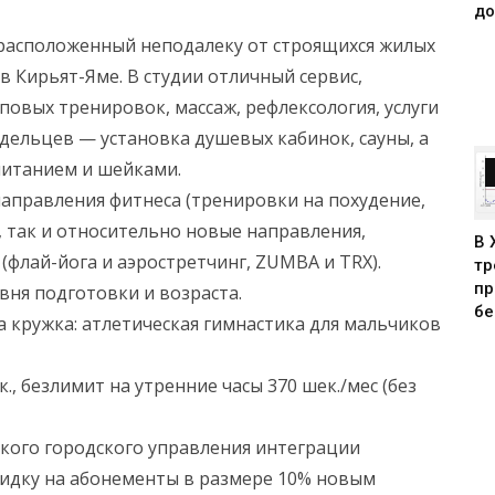
до
р, расположенный неподалеку от строящихся жилых
в Кирьят-Яме. В студии отличный сервис,
овых тренировок, массаж, рефлексология, услуги
адельцев — установка душевых кабинок, сауны, а
питанием и шейками.
направления фитнеса (тренировки на похудение,
 так и относительно новые направления,
В 
(флай-йога и аэростретчинг, ZUMBA и TRX).
тр
пр
ня подготовки и возраста.
бе
ва кружка: атлетическая гимнастика для мальчиков
, безлимит на утренние часы 370 шек./мес (без
фского городского управления интеграции
скидку на абонементы в размере 10% новым