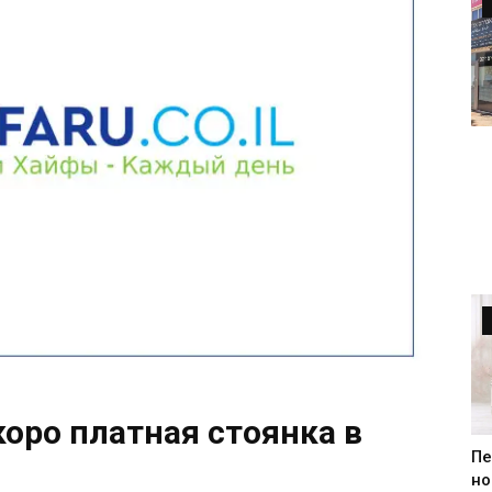
оро платная стоянка в
Пе
но