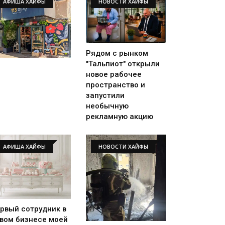
АФИША ХАЙФЫ
НОВОСТИ ХАЙФЫ
Рядом с рынком
"Тальпиот" открыли
новое рабочее
пространство и
запустили
необычную
рекламную акцию
АФИША ХАЙФЫ
НОВОСТИ ХАЙФЫ
рвый сотрудник в
вом бизнесе моей