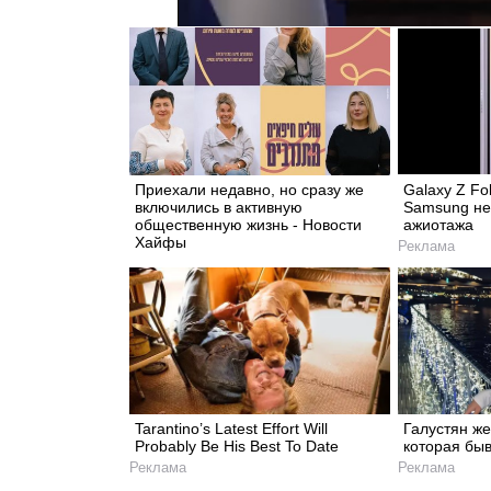
Приехали недавно, но сразу же
Galaxy Z Fo
включились в активную
Samsung не
общественную жизнь - Новости
ажиотажа
Хайфы
Реклама
Tarantino’s Latest Effort Will
Галустян ж
Probably Be His Best To Date
которая быв
Реклама
Реклама