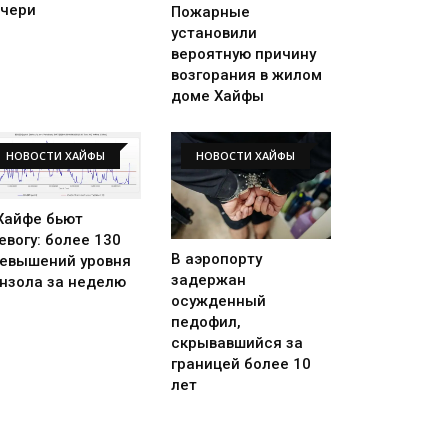
чери
Пожарные
установили
вероятную причину
возгорания в жилом
доме Хайфы
НОВОСТИ ХАЙФЫ
НОВОСТИ ХАЙФЫ
Хайфе бьют
евогу: более 130
В аэропорту
евышений уровня
задержан
нзола за неделю
осужденный
педофил,
скрывавшийся за
границей более 10
лет