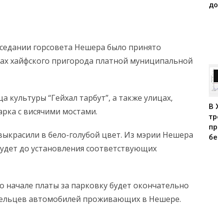
до
аседании горсовета Нешера было принято
цах хайфского пригорода платной муниципальной
а культуры “Гейхал тарбут”, а также улицах,
В 
рка с висячими мостами.
тр
пр
выкрасили в бело-голубой цвет. Из мэрии Нешера
бе
будет до установления соответствующих
 о начале платы за парковку будет окончательно
адельцев автомобилей проживающих в Нешере.