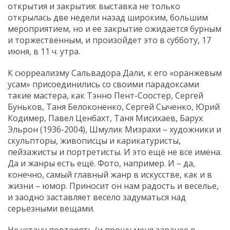
открытия и закрытия: выставка не только
открылась две недели назад широким, большим
мероприятием, но и ее закрытие ожидается бурным
и торжественным, и произойдет это в субботу, 17
июня, в 11 ч. утра.
К сюрреализму Сальвадора Дали, к его «оранжевым
усам» присоединились со своими парадоксами
такие мастера, как Тэнно Пент-Соостер, Сергей
Буньков, Таня Белоконенко, Сергей Сыченко, Юрий
Кодимер, Павел Ценбахт, Таня Мисихаев, Барух
Эльрон (1936-2004), Шмулик Мизрахи – художники и
скульпторы, живописцы и карикатуристы,
пейзажисты и портретисты. И это ещё не все имена.
Да и жанры есть ещё. Фото, например. И – да,
конечно, самый главный жанр в искусстве, как и в
жизни – юмор. Приносит он нам радость и веселье,
и заодно заставляет весело задуматься над
серьезными вещами.
Не устану повторять (и прошу меня заранее в