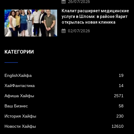
26/07/2026
Клалит расширяет медицинские
услуги в Шломи: в районе Яарит
открылась новая клиника
02/07/2026
KАТЕГОРИИ
EnglishХайфа
19
XайФантастика
14
Афиша Хайфы
2571
Ваш Бизнес
58
История Хайфы
230
Новости Хайфы
12610