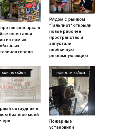
Рядом с рынком
"Тальпиот" открыли
против зоопарка в
новое рабочее
йфе спрятался
пространство и
ин из самых
запустили
еобычных
необычную
газинов города
рекламную акцию
АФИША ХАЙФЫ
НОВОСТИ ХАЙФЫ
рвый сотрудник в
вом бизнесе моей
чери
Пожарные
установили