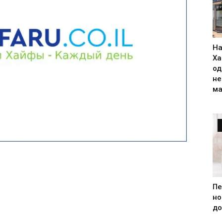
На
Ха
од
н
ма
Пе
но
до