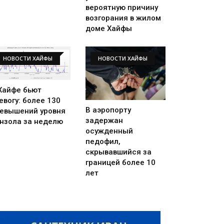
вероятную причину
возгорания в жилом
доме Хайфы
НОВОСТИ ХАЙФЫ
НОВОСТИ ХАЙФЫ
Хайфе бьют
евогу: более 130
В аэропорту
евышений уровня
задержан
нзола за неделю
осужденный
педофил,
скрывавшийся за
границей более 10
лет