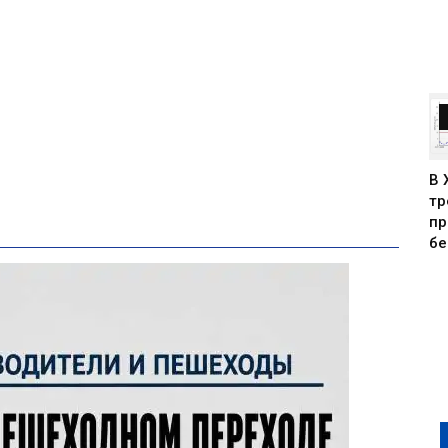
В 
тр
пр
бе