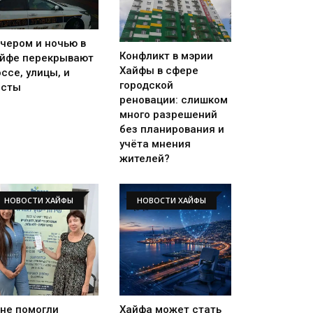
чером и ночью в
Конфликт в мэрии
йфе перекрывают
Хайфы в сфере
ссе, улицы, и
городской
осты
реновации: слишком
много разрешений
без планирования и
учёта мнения
жителей?
НОВОСТИ ХАЙФЫ
НОВОСТИ ХАЙФЫ
не помогли
Хайфа может стать