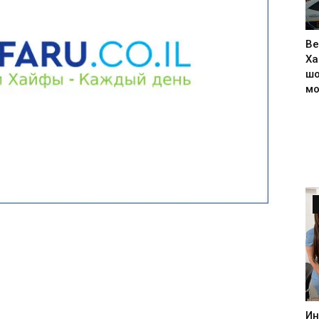
Ве
Ха
шо
м
Ин