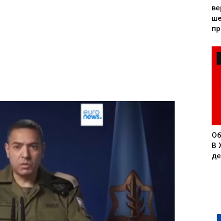
ве
ше
пр
Об
В 
де