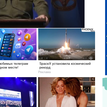
любимых телеграм
SpaceX установила космический
дном месте!
рекорд
Реклама