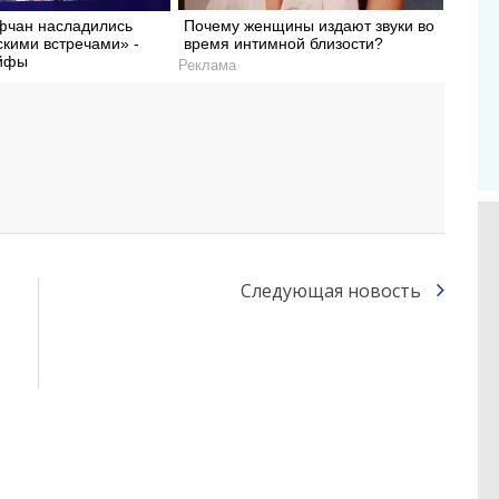
фчан насладились
Почему женщины издают звуки во
скими встречами» -
время интимной близости?
айфы
Реклама
Следующая новость