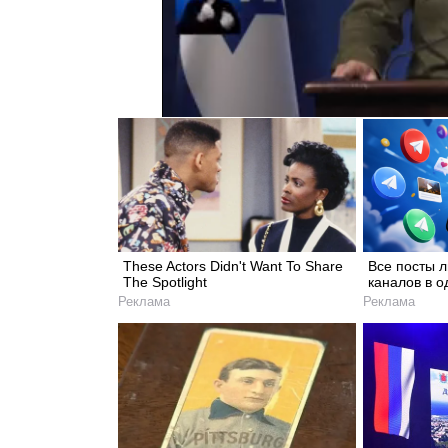
These Actors Didn't Want To Share
Все посты 
The Spotlight
каналов в о
Реклама
Реклама