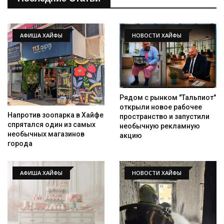
АФИША ХАЙФЫ
НОВОСТИ ХАЙФЫ
Рядом с рынком "Тальпиот"
открыли новое рабочее
Напротив зоопарка в Хайфе
пространство и запустили
спрятался один из самых
необычную рекламную
необычных магазинов
акцию
города
АФИША ХАЙФЫ
НОВОСТИ ХАЙФЫ