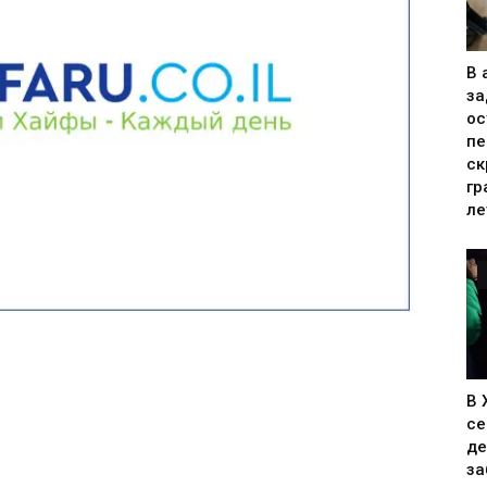
В 
за
ос
пе
ск
гр
ле
В 
се
де
за