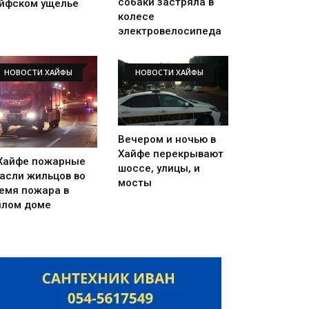
собаки застряла в
йфском ущелье
колесе
электровелосипеда
НОВОСТИ ХАЙФЫ
НОВОСТИ ХАЙФЫ
Вечером и ночью в
Хайфе перекрывают
Хайфе пожарные
шоссе, улицы, и
асли жильцов во
мосты
емя пожара в
лом доме