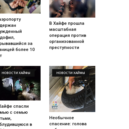
аэропорту
В Хайфе прошла
держан
масштабная
ужденный
операция против
дофил,
организованной
рывавшийся за
преступности
аницей более 10
т
НОВОСТИ ХАЙФЫ
НОВОСТИ ХАЙФЫ
Хайфе спасли
мью с семью
Необычное
тьми,
спасение: голова
блудившуюся в