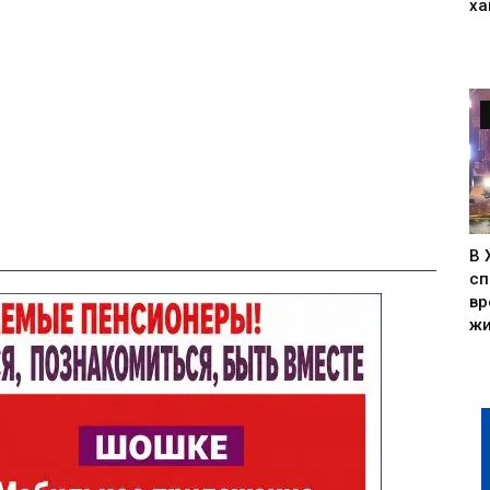
ха
В 
сп
вр
жи