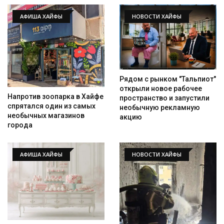
АФИША ХАЙФЫ
НОВОСТИ ХАЙФЫ
Рядом с рынком "Тальпиот"
открыли новое рабочее
Напротив зоопарка в Хайфе
пространство и запустили
спрятался один из самых
необычную рекламную
необычных магазинов
акцию
города
АФИША ХАЙФЫ
НОВОСТИ ХАЙФЫ