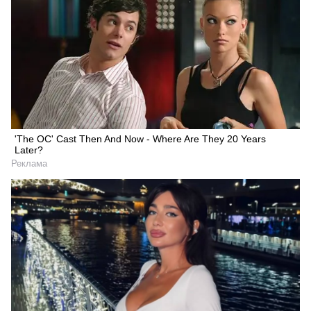
'The OC' Cast Then And Now - Where Are They 20 Years
Later?
Реклама