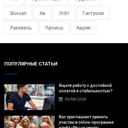
Вокзал
Ав
Лгбт
Гастроли
Ракевель
Происш
Аврия
ПОПУЛЯРНЫЕ СТАТЬИ
Ищете работу с достойной
оплатой и стабильностью?
05/08/2026
Вас приглашают принять
участие в online-программе
клуба «Мы на связи».