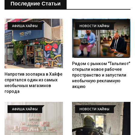
Последние Статьи
АФИША ХАЙФЫ
НОВОСТИ ХАЙФЫ
Рядом с рынком "Тальпиот"
открыли новое рабочее
Напротив зоопарка в Хайфе
пространство и запустили
спрятался один из самых
необычную рекламную
необычных магазинов
акцию
города
АФИША ХАЙФЫ
НОВОСТИ ХАЙФЫ