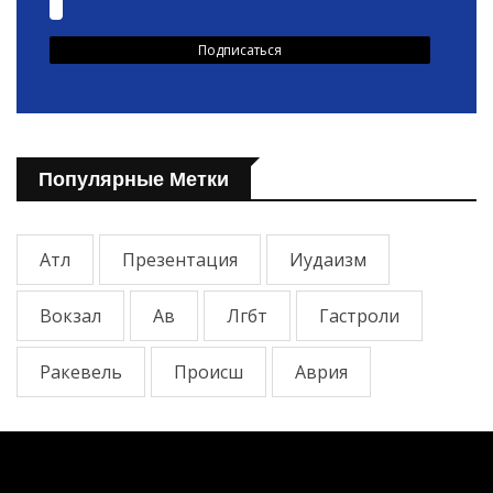
Популярные Метки
Атл
Презентация
Иудаизм
Вокзал
Ав
Лгбт
Гастроли
Ракевель
Происш
Аврия