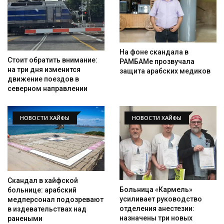
На фоне скандала в
Стоит обратить внимание:
РАМБАМе прозвучала
на три дня изменится
защита арабских медиков
движение поездов в
северном направлении
НОВОСТИ ХАЙФЫ
НОВОСТИ ХАЙФЫ
Скандал в хайфской
Больница «Кармель»
больнице: арабский
усиливает руководство
медперсонал подозревают
отделения анестезии:
в издевательствах над
назначены три новых
ранеными