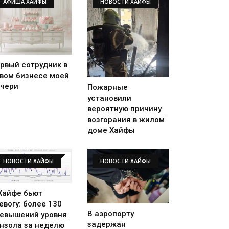
АФИША ХАЙФЫ
НОВОСТИ ХАЙФЫ
рвый сотрудник в
вом бизнесе моей
чери
Пожарные
установили
вероятную причину
возгорания в жилом
доме Хайфы
НОВОСТИ ХАЙФЫ
НОВОСТИ ХАЙФЫ
Хайфе бьют
евогу: более 130
В аэропорту
евышений уровня
задержан
нзола за неделю