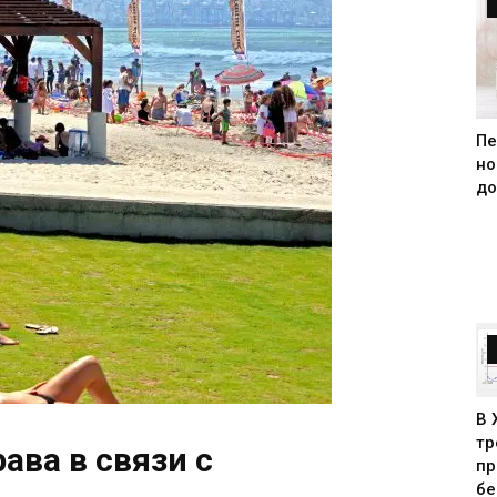
Пе
но
до
В 
тр
ва в связи с
пр
бе