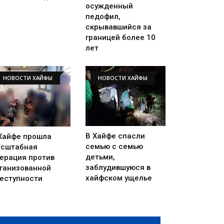
осужденный
педофил,
скрывавшийся за
границей более 10
лет
НОВОСТИ ХАЙФЫ
НОВОСТИ ХАЙФЫ
В Хайфе спасли
Хайфе прошла
семью с семью
сштабная
детьми,
ерация против
заблудившуюся в
ганизованной
хайфском ущелье
еступности