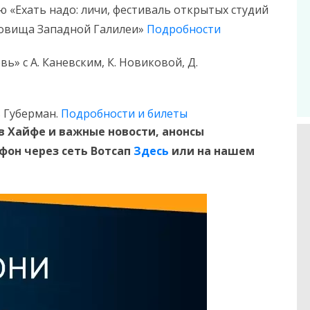
ию «Ехать надо: личи, фестиваль открытых студий
ровища Западной Галилеи»
Подробности
ь» с А. Каневским, К. Новиковой, Д.
ь Губерман.
Подробности и билеты
в Хайфе и
важные новости, анонсы
ефон
через сеть Вотсап
Здесь
или на нашем