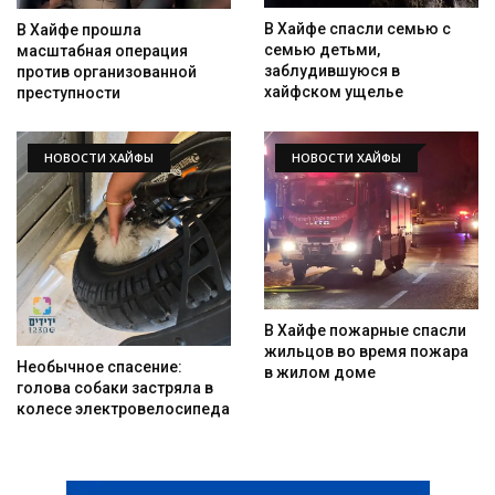
В Хайфе спасли семью с
В Хайфе прошла
семью детьми,
масштабная операция
заблудившуюся в
против организованной
хайфском ущелье
преступности
НОВОСТИ ХАЙФЫ
НОВОСТИ ХАЙФЫ
В Хайфе пожарные спасли
жильцов во время пожара
Необычное спасение:
в жилом доме
голова собаки застряла в
колесе электровелосипеда