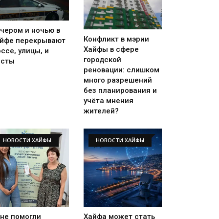
чером и ночью в
Конфликт в мэрии
йфе перекрывают
Хайфы в сфере
ссе, улицы, и
городской
осты
реновации: слишком
много разрешений
без планирования и
учёта мнения
жителей?
НОВОСТИ ХАЙФЫ
НОВОСТИ ХАЙФЫ
не помогли
Хайфа может стать