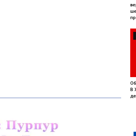
ве
ше
пр
Об
В 
де