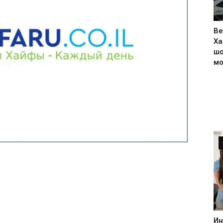
Ве
Ха
шо
м
Ин