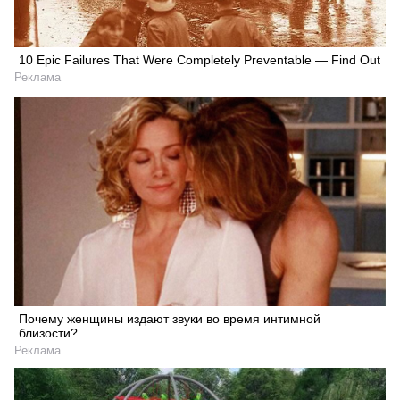
10 Epic Failures That Were Completely Preventable — Find Out
Реклама
Почему женщины издают звуки во время интимной
близости?
Реклама