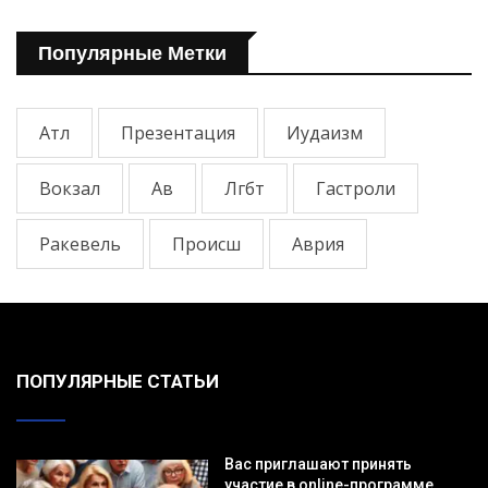
Популярные Метки
Атл
Презентация
Иудаизм
Вокзал
Ав
Лгбт
Гастроли
Ракевель
Происш
Аврия
ПОПУЛЯРНЫЕ СТАТЬИ
Вас приглашают принять
участие в online-программе