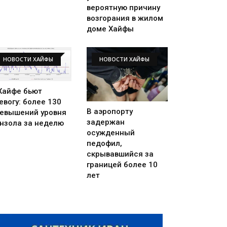
вероятную причину
возгорания в жилом
доме Хайфы
НОВОСТИ ХАЙФЫ
НОВОСТИ ХАЙФЫ
Хайфе бьют
евогу: более 130
В аэропорту
евышений уровня
задержан
нзола за неделю
осужденный
педофил,
скрывавшийся за
границей более 10
лет