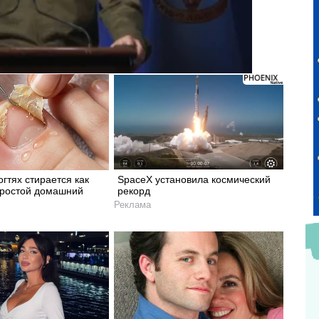
огтях стирается как
SpaceX установила космический
Простой домашний
рекорд
Реклама