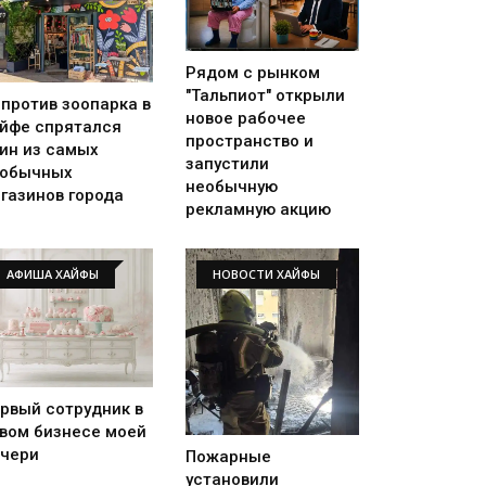
Рядом с рынком
"Тальпиот" открыли
против зоопарка в
новое рабочее
йфе спрятался
пространство и
ин из самых
запустили
еобычных
необычную
газинов города
рекламную акцию
АФИША ХАЙФЫ
НОВОСТИ ХАЙФЫ
рвый сотрудник в
вом бизнесе моей
чери
Пожарные
установили