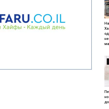
На
Ха
од
н
ма
Пе
но
до