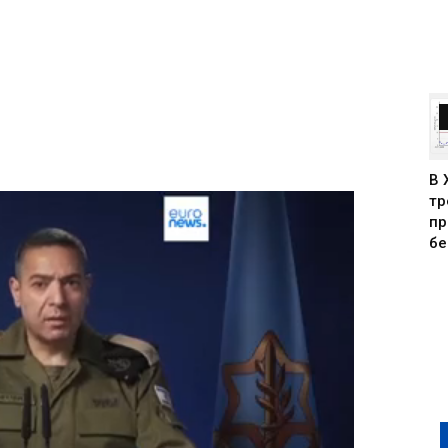
В 
тр
пр
бе