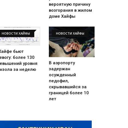
вероятную причину
возгорания в жилом
доме Хайфы
НОВОСТИ ХАЙФЫ
НОВОСТИ ХАЙФЫ
Хайфе бьют
евогу: более 130
В аэропорту
евышений уровня
задержан
нзола за неделю
осужденный
педофил,
скрывавшийся за
границей более 10
лет