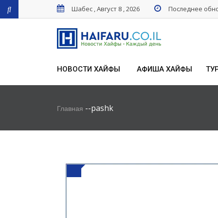
Шабес , Август 8 , 2026
Последнее обнов
НОВОСТИ ХАЙФЫ
АФИША ХАЙФЫ
ТУ
-
-
pashk
Главная