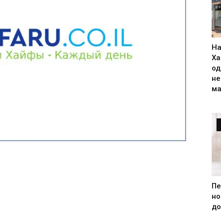
На
Ха
од
н
ма
Пе
но
до