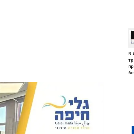
В 
тр
пр
бе