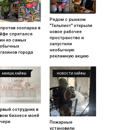
Рядом с рынком
"Тальпиот" открыли
против зоопарка в
новое рабочее
йфе спрятался
пространство и
ин из самых
запустили
еобычных
необычную
газинов города
рекламную акцию
АФИША ХАЙФЫ
НОВОСТИ ХАЙФЫ
рвый сотрудник в
вом бизнесе моей
чери
Пожарные
установили