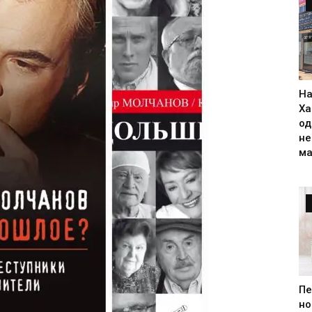
На
Ха
од
н
ма
Пе
но