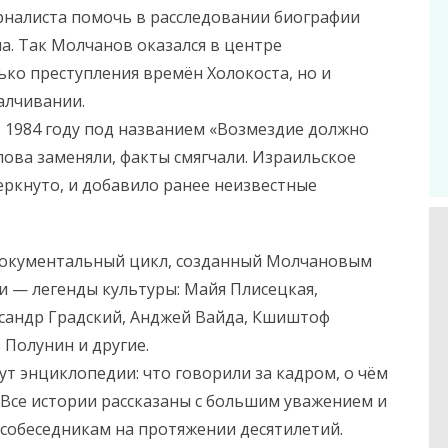
рналиста помочь в расследовании биографии
а. Так Молчанов оказался в центре
ько преступления времён Холокоста, но и
алчивании.
в 1984 году под названием «Возмездие должно
лова заменяли, факты смягчали. Израильское
еркнуто, и добавило ранее неизвестные
документальный цикл, созданный Молчановым
ои — легенды культуры: Майя Плисецкая,
сандр Градский, Анджей Вайда, Кшиштоф
 Полунин и другие.
ут энциклопедии: что говорили за кадром, о чём
. Все истории рассказаны с большим уважением и
 собеседникам на протяжении десятилетий.