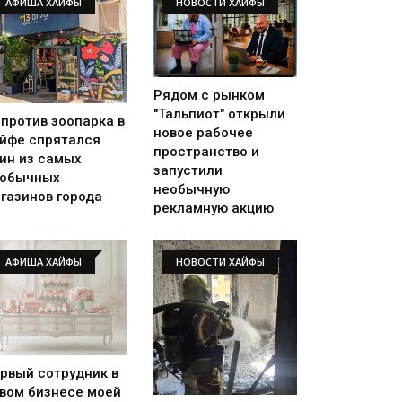
АФИША ХАЙФЫ
НОВОСТИ ХАЙФЫ
Рядом с рынком
"Тальпиот" открыли
против зоопарка в
новое рабочее
йфе спрятался
пространство и
ин из самых
запустили
еобычных
необычную
газинов города
рекламную акцию
АФИША ХАЙФЫ
НОВОСТИ ХАЙФЫ
рвый сотрудник в
вом бизнесе моей