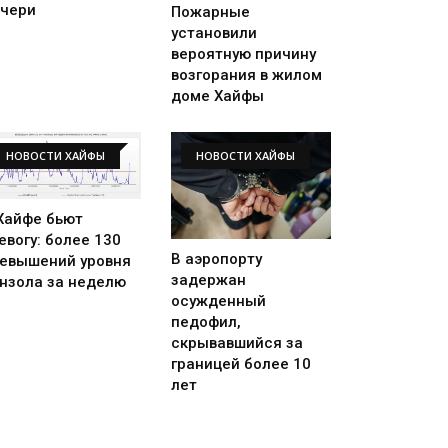
чери
Пожарные
установили
вероятную причину
возгорания в жилом
доме Хайфы
НОВОСТИ ХАЙФЫ
НОВОСТИ ХАЙФЫ
Хайфе бьют
евогу: более 130
В аэропорту
евышений уровня
задержан
нзола за неделю
осужденный
педофил,
скрывавшийся за
границей более 10
лет