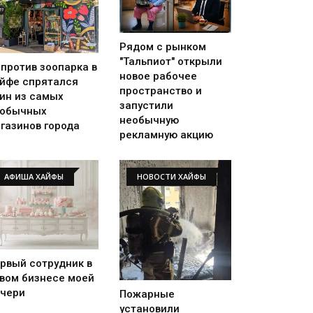
Рядом с рынком
"Тальпиот" открыли
против зоопарка в
новое рабочее
йфе спрятался
пространство и
ин из самых
запустили
еобычных
необычную
газинов города
рекламную акцию
АФИША ХАЙФЫ
НОВОСТИ ХАЙФЫ
рвый сотрудник в
вом бизнесе моей
чери
Пожарные
установили