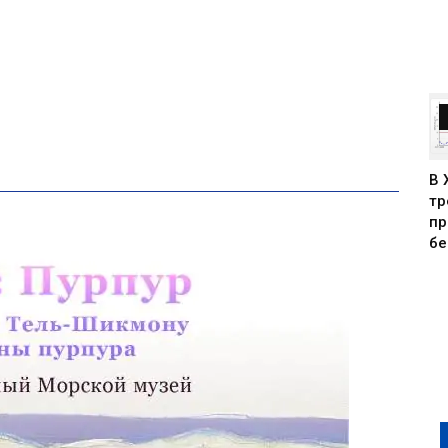
В 
тр
пр
бе