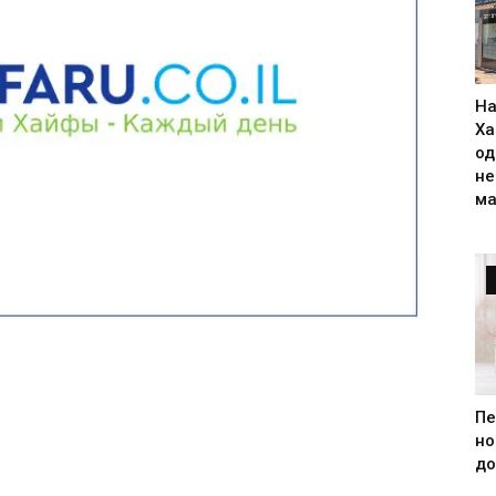
На
Ха
од
н
ма
Пе
но
до