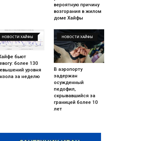
вероятную причину
возгорания в жилом
доме Хайфы
НОВОСТИ ХАЙФЫ
НОВОСТИ ХАЙФЫ
Хайфе бьют
евогу: более 130
В аэропорту
евышений уровня
задержан
нзола за неделю
осужденный
педофил,
скрывавшийся за
границей более 10
лет