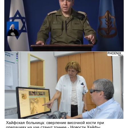
Хайфская больница: сверление височной кости при
операциях на ухе станут точнее - Новости Хайфы