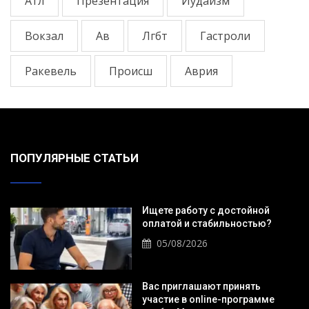
Атл
Презентация
Иудаизм
Вокзал
Ав
Лгбт
Гастроли
Ракевель
Происш
Аврия
ПОПУЛЯРНЫЕ СТАТЬИ
Ищете работу с достойной
оплатой и стабильностью?
05/08/2026
Вас приглашают принять
участие в online-программе