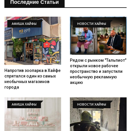
Последние Статьи
АФИША ХАЙФЫ
НОВОСТИ ХАЙФЫ
Рядом с рынком "Тальпиот"
открыли новое рабочее
Напротив зоопарка в Хайфе
пространство и запустили
спрятался один из самых
необычную рекламную
необычных магазинов
акцию
города
АФИША ХАЙФЫ
НОВОСТИ ХАЙФЫ