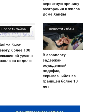
вероятную причину
возгорания в жилом
доме Хайфы
НОВОСТИ ХАЙФЫ
НОВОСТИ ХАЙФЫ
Хайфе бьют
евогу: более 130
В аэропорту
евышений уровня
задержан
нзола за неделю
осужденный
педофил,
скрывавшийся за
границей более 10
лет