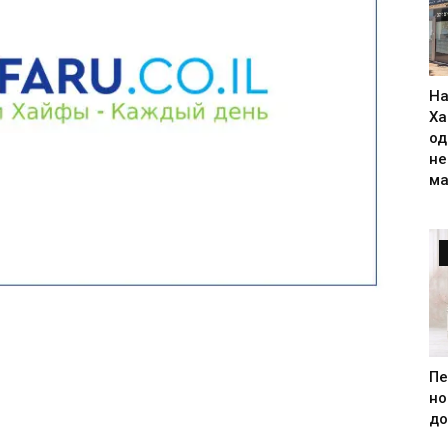
На
Ха
од
н
ма
Пе
но
до