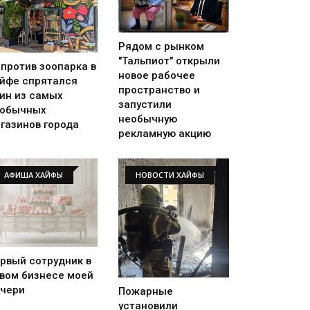
Рядом с рынком
"Тальпиот" открыли
против зоопарка в
новое рабочее
йфе спрятался
пространство и
ин из самых
запустили
еобычных
необычную
газинов города
рекламную акцию
АФИША ХАЙФЫ
НОВОСТИ ХАЙФЫ
рвый сотрудник в
вом бизнесе моей
чери
Пожарные
установили