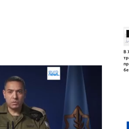
В 
тр
пр
бе