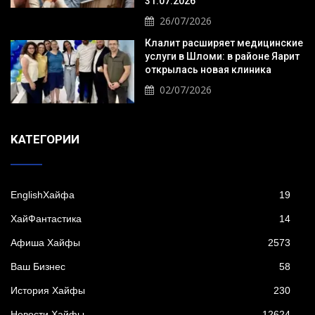
31.07.2026
26/07/2026
Клалит расширяет медицинские
услуги в Шломи: в районе Яарит
открылась новая клиника
02/07/2026
KАТЕГОРИИ
EnglishХайфа
19
XайФантастика
14
Афиша Хайфы
2573
Ваш Бизнес
58
История Хайфы
230
Новости Хайфы
12624