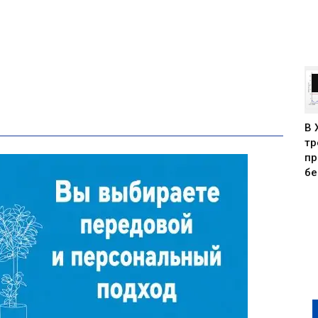
В 
тр
пр
бе