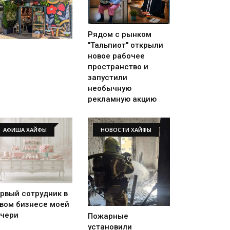
Рядом с рынком
"Тальпиот" открыли
новое рабочее
пространство и
запустили
необычную
рекламную акцию
АФИША ХАЙФЫ
НОВОСТИ ХАЙФЫ
рвый сотрудник в
вом бизнесе моей
чери
Пожарные
установили