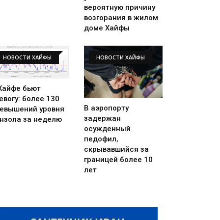
вероятную причину
возгорания в жилом
доме Хайфы
НОВОСТИ ХАЙФЫ
НОВОСТИ ХАЙФЫ
Хайфе бьют
евогу: более 130
В аэропорту
евышений уровня
задержан
нзола за неделю
осужденный
педофил,
скрывавшийся за
границей более 10
лет