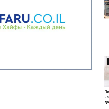
Пе
но
до