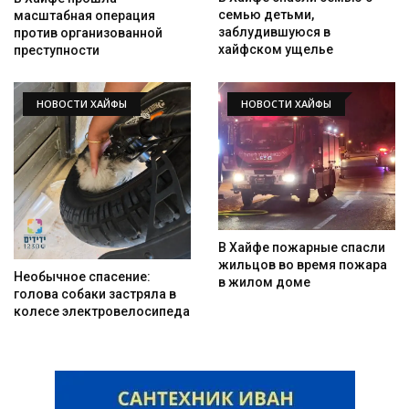
семью детьми,
масштабная операция
заблудившуюся в
против организованной
хайфском ущелье
преступности
НОВОСТИ ХАЙФЫ
НОВОСТИ ХАЙФЫ
В Хайфе пожарные спасли
жильцов во время пожара
Необычное спасение:
в жилом доме
голова собаки застряла в
колесе электровелосипеда