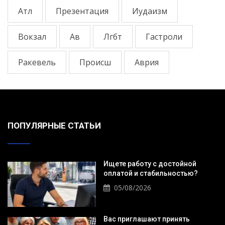
Атл
Презентация
Иудаизм
Вокзал
Ав
Лгбт
Гастроли
Ракевель
Происш
Аврия
ПОПУЛЯРНЫЕ СТАТЬИ
Ищете работу с достойной
оплатой и стабильностью?
05/08/2026
Вас приглашают принять