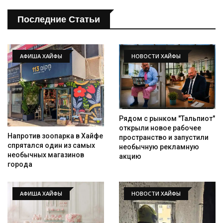
Последние Статьи
АФИША ХАЙФЫ
НОВОСТИ ХАЙФЫ
Рядом с рынком "Тальпиот"
открыли новое рабочее
Напротив зоопарка в Хайфе
пространство и запустили
спрятался один из самых
необычную рекламную
необычных магазинов
акцию
города
АФИША ХАЙФЫ
НОВОСТИ ХАЙФЫ