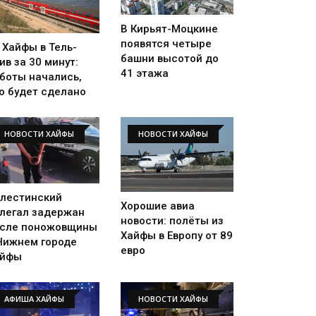
В Кирьят-Моцкине
появятся четыре
 Хайфы в Тель-
башни высотой до
ив за 30 минут:
41 этажа
боты начались,
о будет сделано
НОВОСТИ ХАЙФЫ
НОВОСТИ ХАЙФЫ
лестинский
Хорошие авиа
легал задержан
новости: полёты из
сле поножовщины
Хайфы в Европу от 89
Нижнем городе
евро
айфы
АФИША ХАЙФЫ
НОВОСТИ ХАЙФЫ