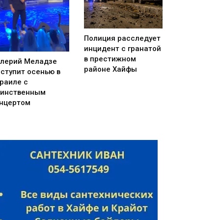
Полиция расследует
инцидент с гранатой
в престижном
лерий Меладзе
районе Хайфы
ступит осенью в
раиле с
инственным
нцертом