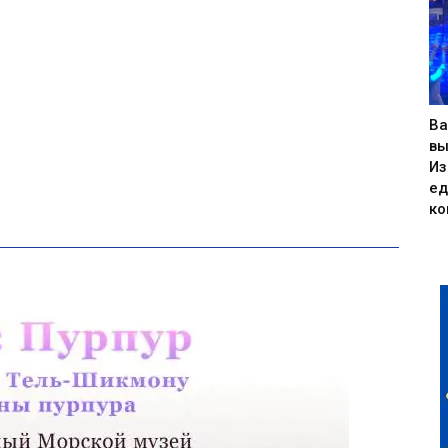
Ва
вы
Из
ед
ко