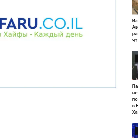
Из
Ав
ра
чт
Па
не
по
в 
Х