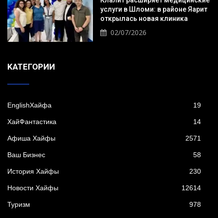
Клалит расширяет медицинские
услуги в Шломи: в районе Яарит
открылась новая клиника
02/07/2026
KАТЕГОРИИ
EnglishХайфа
19
XайФантастика
14
Афиша Хайфы
2571
Ваш Бизнес
58
История Хайфы
230
Новости Хайфы
12614
Туризм
978