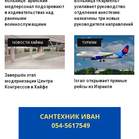
Больница «Кармель»
больнице: арабский
усиливает руководство
медперсонал подозревают
отделения анестезии:
в издевательствах над
назначены три новых
ранеными
руководителя направлений
военнослужащими
НОВОСТИ ХАЙФЫ
ТУРИЗМ
Завершён этап
Israir открывает прямые
модернизации Центра
рейсы из Израиля
Конгрессов в Хайфе