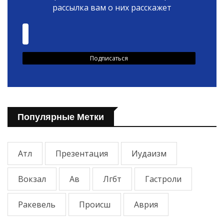
рассылка вам о них расскажет
Популярные Метки
Атл
Презентация
Иудаизм
Вокзал
Ав
Лгбт
Гастроли
Ракевель
Происш
Аврия