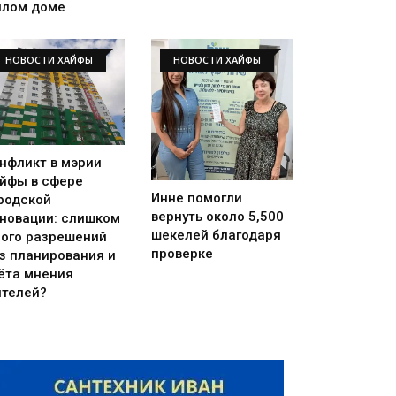
лом доме
НОВОСТИ ХАЙФЫ
НОВОСТИ ХАЙФЫ
нфликт в мэрии
йфы в сфере
Инне помогли
родской
вернуть около 5,500
новации: слишком
шекелей благодаря
ого разрешений
проверке
з планирования и
ёта мнения
телей?