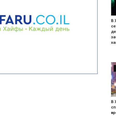
В 
се
де
за
ха
В 
сп
вр