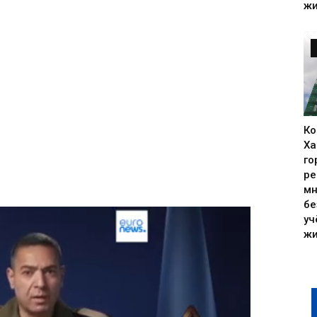
жи
Ко
Ха
го
ре
мн
бе
уч
жи