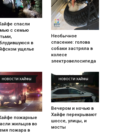
Хайфе спасли
мью с семью
Необычное
тьми,
спасение: голова
блудившуюся в
собаки застряла в
йфском ущелье
колесе
электровелосипеда
НОВОСТИ ХАЙФЫ
НОВОСТИ ХАЙФЫ
Вечером и ночью в
Хайфе перекрывают
Хайфе пожарные
шоссе, улицы, и
асли жильцов во
мосты
емя пожара в