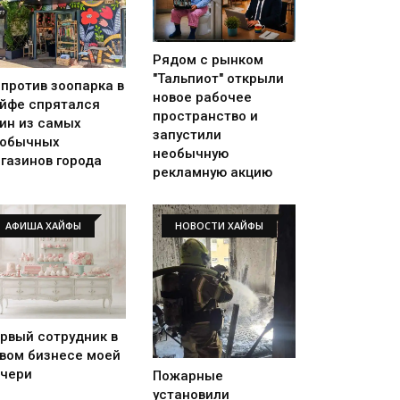
Рядом с рынком
"Тальпиот" открыли
против зоопарка в
новое рабочее
йфе спрятался
пространство и
ин из самых
запустили
еобычных
необычную
газинов города
рекламную акцию
АФИША ХАЙФЫ
НОВОСТИ ХАЙФЫ
рвый сотрудник в
вом бизнесе моей
чери
Пожарные
установили