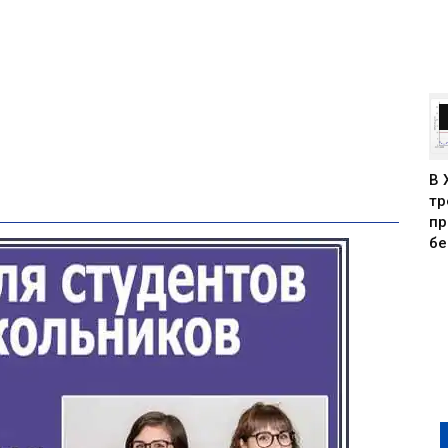
В 
тр
пр
бе