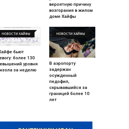
вероятную причину
возгорания в жилом
доме Хайфы
НОВОСТИ ХАЙФЫ
НОВОСТИ ХАЙФЫ
Хайфе бьют
евогу: более 130
В аэропорту
евышений уровня
задержан
нзола за неделю
осужденный
педофил,
скрывавшийся за
границей более 10
лет