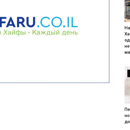
На
Ха
од
н
ма
Пе
но
до