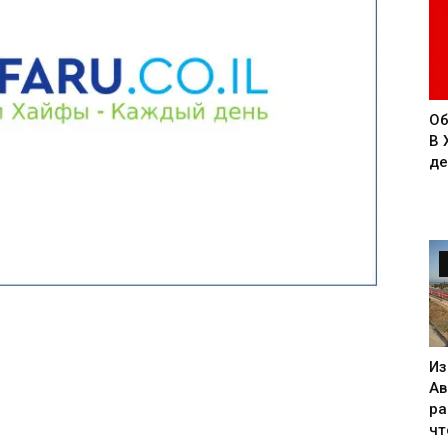
Об
В 
де
Из
Ав
ра
чт