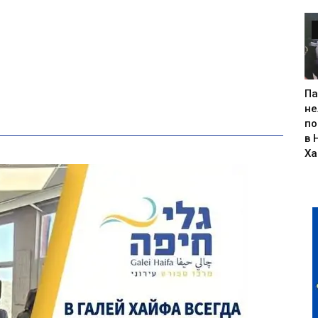
Па
не
по
в 
Х