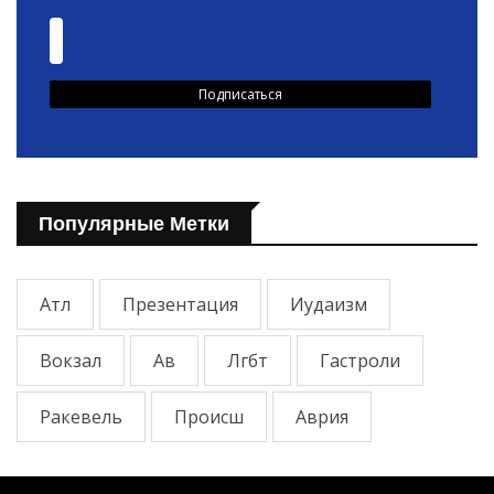
Популярные Метки
Атл
Презентация
Иудаизм
Вокзал
Ав
Лгбт
Гастроли
Ракевель
Происш
Аврия